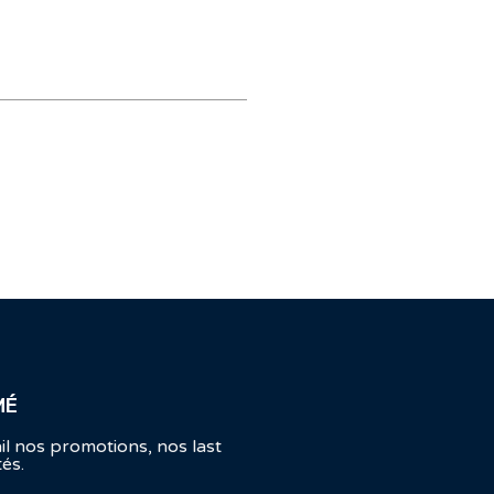
MÉ
l nos promotions, nos last
tés.